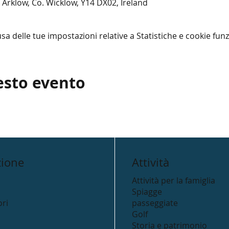
 Arklow, Co. Wicklow, Y14 DX02, Ireland
 delle tue impostazioni relative a Statistiche e cookie funz
esto evento
zione
Attività
Attività per la famiglia
Spiagge
ri
passeggiate
Golf
Storia e patrimonio