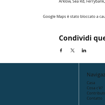
Arklow, Sea Rd, Ferrybank,
Google Maps è stato bloccato a causa
Condividi qu
Naviga
Casa
Cosa c'è?
Contributo
Contatto