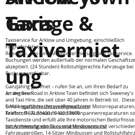
Garage &
Taxis
Taxiservice für Arklow und Umgebung, einschließlich
Taxivermiet
Flughafenfahrten.
Reisebus-, Bus- und Minibusvermietung und Taxiservice.
Buchungen werden außerhalb der normalen Geschäftsze
akzeptiert. (24 Stunden) Rollstuhlgerechte Fahrzeuge bei
ung
Buchung verfügbar.
Ganzjährig geöffnet – rufen Sie an, um Ihren Bedarf zu
An der Sea Road in Arklow Town befindet sich Sweeney's
arrangieren.
and Taxi Hire, die seit über 40 Jahren in Betrieb ist. Diese
familiengeführte Unternehmen bietet Motorreparaturen
E-Mail:
martinlynchtravel@gmail.com
Kraftstoff-, Autowasch- und Reifenpannenreparaturen s
Telefon: 0402 33400 / 0402 33600
Taxidienste und erfüllt alle Ihre motorischen Bedürfnisse
zur Anmietung von Taxis und Minibussen mit verschiede
https://www.facebook.com/arklowtowntaxis/
Fahrzeuggrößen, 14-Sitzer-Minibussen und Rollstuhlfah