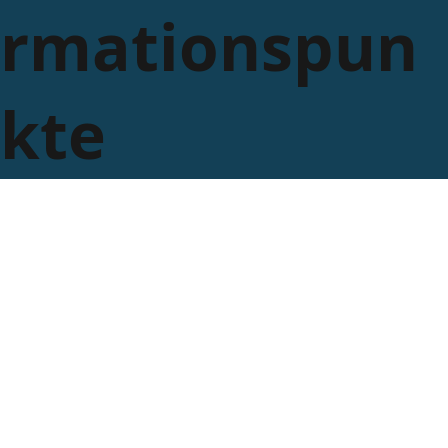
rmationspun
kte