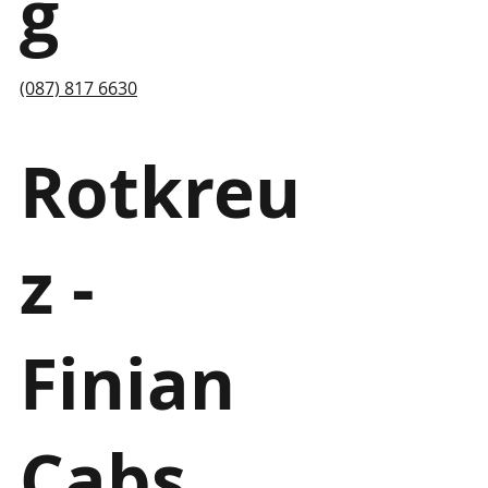
g
(087) 817 6630
Rotkreu
z -
Finian
Cabs