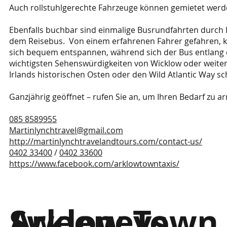
Auch rollstuhlgerechte Fahrzeuge können gemietet werd
Ebenfalls buchbar sind einmalige Busrundfahrten durch I
dem Reisebus. Von einem erfahrenen Fahrer gefahren, 
sich bequem entspannen, während sich der Bus entlang 
wichtigsten Sehenswürdigkeiten von Wicklow oder weite
Irlands historischen Osten oder den Wild Atlantic Way sc
Ganzjährig geöffnet – rufen Sie an, um Ihren Bedarf zu ar
085 8589955
Martinlynchtravel@gmail.com
http://martinlynchtravelandtours.com/contact-us/
0402 33400
/
0402 33600
https://www.facebook.com/arklowtowntaxis/
Sweeneys
Arklow Town