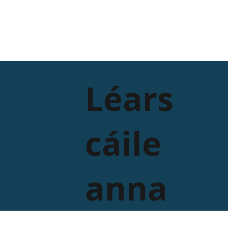
Léars
cáile
anna