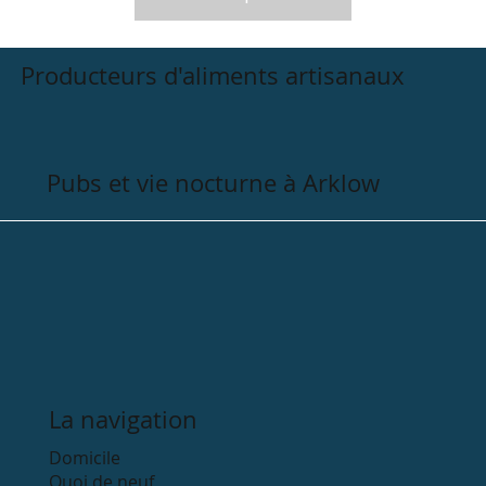
Producteurs d'aliments artisanaux
Pubs et vie nocturne à Arklow
La navigation
Domicile
Quoi de neuf