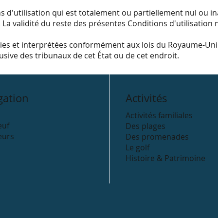
 d'utilisation qui est totalement ou partiellement nul ou i
 La validité du reste des présentes Conditions d'utilisation n
régies et interprétées conformément aux lois du Royaume-Un
lusive des tribunaux de cet État ou de cet endroit.
gation
Activités
Activités familiales
euf
Des plages
eurs
Des promenades
Le golf
Histoire & Patrimoine