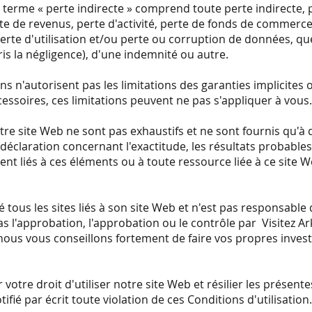
 terme « perte indirecte » comprend toute perte indirecte, pe
rte de revenus, perte d'activité, perte de fonds de commerc
rte d'utilisation et/ou perte ou corruption de données, que 
ris la négligence), d'une indemnité ou autre.
ns n'autorisent pas les limitations des garanties implicites o
ssoires, ces limitations peuvent ne pas s'appliquer à vous
e site Web ne sont pas exhaustifs et ne sont fournis qu'à de
déclaration concernant l'exactitude, les résultats probables ou
nt liés à ces éléments ou à toute ressource liée à ce site W
 tous les sites liés à son site Web et n'est pas responsable 
as l'approbation, l'approbation ou le contrôle par Visitez Arkl
 et nous vous conseillons fortement de faire vos propres inve
otre droit d'utiliser notre site Web et résilier les présente
ié par écrit toute violation de ces Conditions d'utilisation