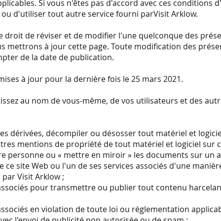
plicables. Si vous n'êtes pas d'accord avec ces conditions d'ut
 ou d'utiliser tout autre service fourni parVisit Arklow.
e droit de réviser et de modifier l'une quelconque des prése
us mettrons à jour cette page. Toute modification des présen
ter de la date de publication.
mises à jour pour la dernière fois le 25 mars 2021.
ntissez au nom de vous-même, de vos utilisateurs et des aut
es dérivées, décompiler ou désosser tout matériel et logicie
res mentions de propriété de tout matériel et logiciel sur c
re personne ou « mettre en miroir » les documents sur un a
e ce site Web ou l'un de ses services associés d'une maniè
par Visit Arklow ;
s associés pour transmettre ou publier tout contenu harcela
associés en violation de toute loi ou réglementation applicab
avec l'envoi de publicité non autorisée ou de spam ;