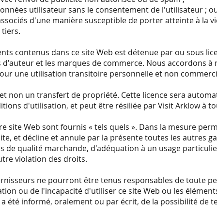
données utilisateur sans le consentement de l'utilisateur ; o
 associés d'une manière susceptible de porter atteinte à la vi
 tiers.
ments contenus dans ce site Web est détenue par ou sous lice
oits d'auteur et les marques de commerce. Nous accordons à n
our une utilisation transitoire personnelle et non commerci
e et non un transfert de propriété. Cette licence sera automa
itions d'utilisation, et peut être résiliée par Visit Arklow à
e site Web sont fournis « tels quels ». Dans la mesure permi
e, et décline et annule par la présente toutes les autres gar
es de qualité marchande, d'adéquation à un usage particulie
utre violation des droits.
urnisseurs ne pourront être tenus responsables de toute pe
sation ou de l'incapacité d'utiliser ce site Web ou les élémen
a été informé, oralement ou par écrit, de la possibilité de